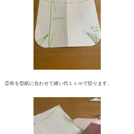
②布を型紙に合わせて縫い代１ｃｍで切ります。