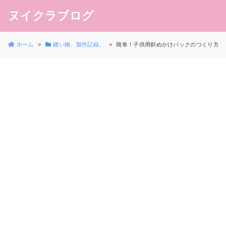
ヌイクラブログ
ホーム
縫い物、製作記録。
簡単！子供用斜めかけバックのつくり方 -