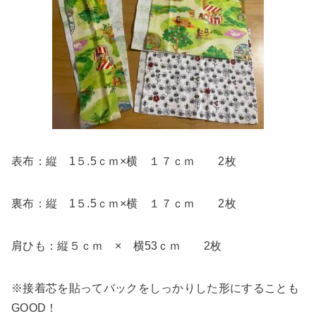
表布：縦 1５.5ｃｍ×横 １７ｃｍ 2枚
裏布：縦 1５.5ｃｍ×横 １７ｃｍ 2枚
肩ひも：縦５ｃｍ × 横53ｃｍ 2枚
※接着芯を貼ってバックをしっかりした形にすることも
GOOD！