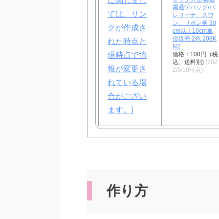
園通学バッグ/バ
レリーナ、スワ
ン、リボン柄 30
cm以上10cm単
位販売 2色 208K
N2
価格：108円（税
込、送料別)
(202
2/9/19時点)
作り方