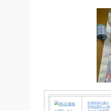
生地布地/入園入
学用品製作に/ 綿
オックス生地/通