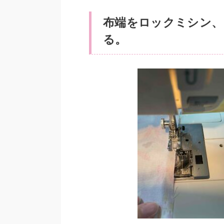
布端をロックミシン、
る。