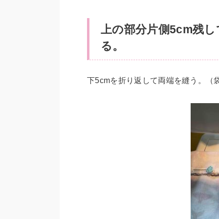
上の部分片側5cm残
る。
下5cmを折り返して両端を縫う。（