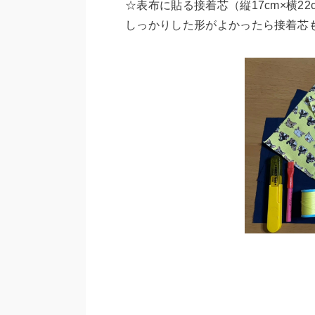
☆表布に貼る接着芯（縦17cm×横22c
しっかりした形がよかったら接着芯も