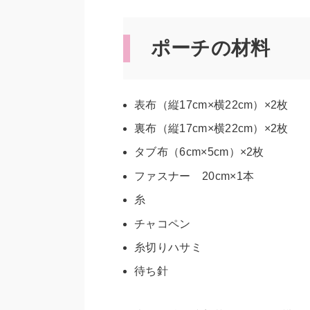
ポーチの材料
表布（縦17cm×横22cm）×2枚
裏布（縦17cm×横22cm）×2枚
タブ布（6cm×5cm）×2枚
ファスナー 20cm×1本
糸
チャコペン
糸切りハサミ
待ち針