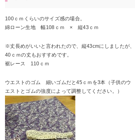
100ｃｍくらいのサイズ感の場合。
綿ローン生地 幅108ｃｍ × 縦43ｃｍ
※丈長めがいいと言われたので、縦43cmにしましたが、
40ｃｍの丈もおすすめです。
裾レース 110ｃｍ
ウエストのゴム 細いゴムだと45ｃｍを3本（子供のウ
エストとゴムの強度によって調整してください。）