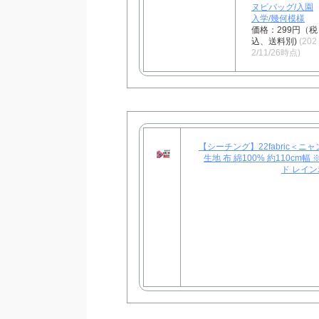
ヌビバッグ/入園
入学/幾何模様
価格：299円（税
込、送料別)
(202
2/11/26時点)
【シーチング】22fabric＜ニ
生地 布 綿100% 約110cm
ド レイ