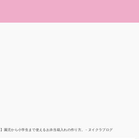
】園児から小学生まで使えるお弁当箱入れの作り方。 - ヌイクラブログ