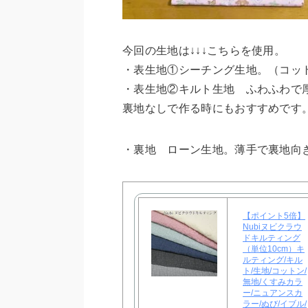
今回の生地は↓↓↓こちらを使用。
・表生地①シーチング生地。（コッ
・表生地②キルト生地 ふわふわで
裏地なしで作る時にもおすすめです
・裏地 ローン生地。薄手で裏地向
【ポイント5倍】
Nubiヌビクラウ
ドキルティング
（単位10cm）キ
ルティング/キル
ト/生地/コットン/
無地/くすみカラ
ー/ニュアンスカ
ラー/ぬび/イブル/