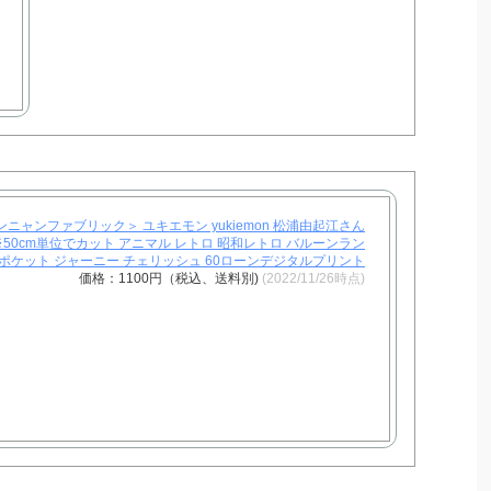
ャンニャンファブリック＞ ユキエモン yukiemon 松浦由起江さん
幅 ※50cm単位でカット アニマル レトロ 昭和レトロ バルーンラン
ンポケット ジャーニー チェリッシュ 60ローンデジタルプリント
価格：1100円（税込、送料別)
(2022/11/26時点)