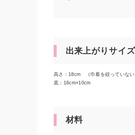
出来上がりサイ
高さ：18cm （巾着を絞っていな
底：16cm×10cm
材料