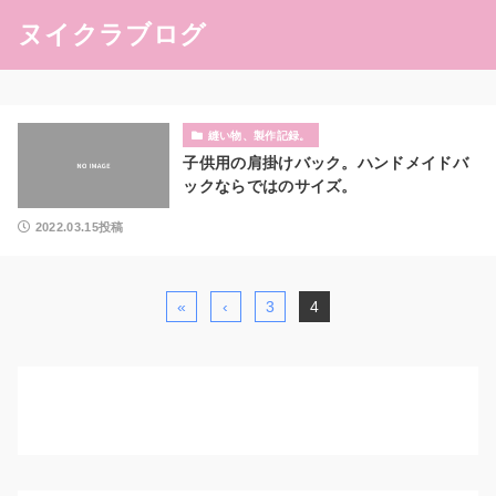
ヌイクラブログ
縫い物、製作記録。
子供用の肩掛けバック。ハンドメイドバ
ックならではのサイズ。
2022.03.15投稿
«
‹
3
4